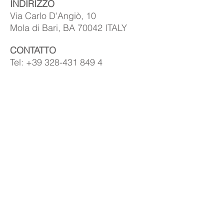
​INDIRIZZO
Via Carlo D'Angiò, 10
Mola di Bari, BA 70042 ITALY
CONTATTO
Tel:
+39 328-431
849 4
e-mail:
nicolamoreaweb@gmail.com
IN EVIDENZA
Riflessi D'Autore
Riflessi di stampa racchiude in sè, tutta la
mia carriera professionale.
Shop
I miei lavori sono a vostra disposizione