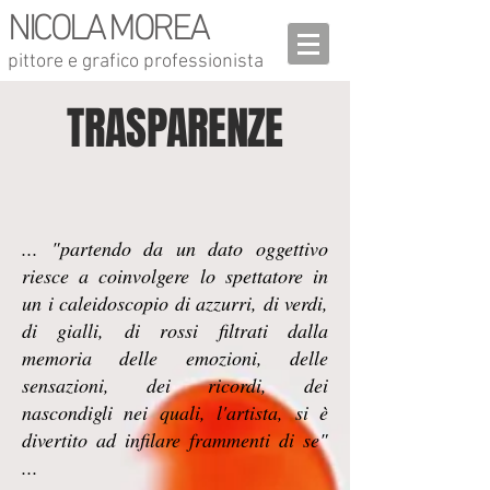
NICOLA MOREA
pittore e grafico professionista
TRASPARENZE
... "partendo da un dato oggettivo
riesce a coinvolgere lo spettatore in
un i caleidoscopio di azzurri, di verdi,
di gialli, di rossi filtrati dalla
memoria delle emozioni, delle
sensazioni, dei ricordi, dei
nascondigli nei quali, l'artista, si è
divertito ad infilare frammenti di se"
...