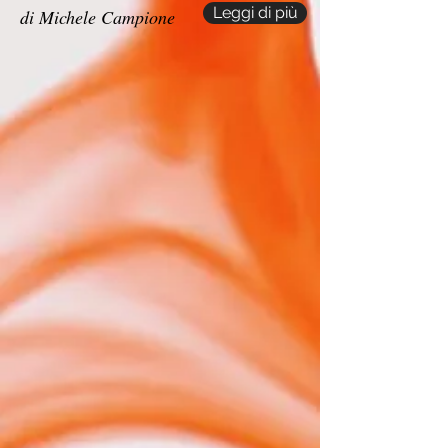
Leggi di più
di Michele Campione
36
35
32
26