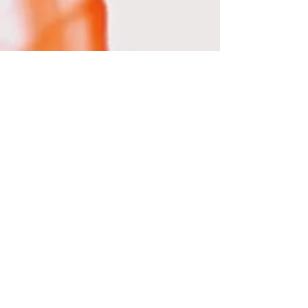
Mostra altro
IN EVIDENZA
Riflessi D'Autore
Riflessi di stampa racchiude in sè, tutta la
mia carriera professionale.
Shop
I miei lavori sono a vostra disposizione
e acquistabili sul mio Shop.
Contatti