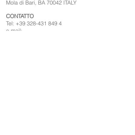
Mola di Bari, BA 70042 ITALY
CONTATTO
Tel:
+39 328-431
849 4
e-mail:
nicolamoreaweb@gmail.com
IN EVIDENZA
Riflessi D'Autore
Riflessi di stampa racchiude in sè, tutta la
mia carriera professionale.
Shop
I miei lavori sono a vostra disposizione
e acquistabili sul mio Shop.