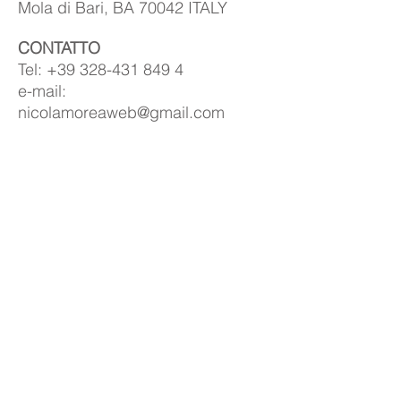
Mola di Bari, BA 70042 ITALY
CONTATTO
Tel:
+39 328-431
849 4
e-mail:
nicolamoreaweb@gmail.com
Torna Indietro
IN EVIDENZA
Riflessi D'Autore
Riflessi di stampa racchiude in sè, tutta la
mia carriera professionale.
Shop
I miei lavori sono a vostra disposizione